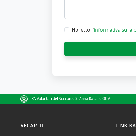
Ho letto l'
informativa sulla 
PA Volontari del Soccorso S. Anna Rapallo ODV
RECAPITI
LINK RA