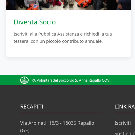
Diventa Socio
Iscriviti alla Pubblica Assistenza e richiedi la tua
tessera, con un piccolo contributo annuale.
PA Volontari del Soccorso S. Anna Rapallo ODV
RECAPITI
LINK RA
Via Arpinati, 16/3 - 16035 Rapallo
Iscriviti
(GE)
Sostienic