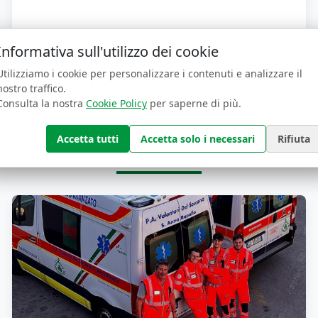
Informativa sull'utilizzo dei cookie
Utilizziamo i cookie per personalizzare i contenuti e analizzare il
nostro traffico.
Consulta la nostra
Cookie Policy
per saperne di più.
Sostienici
Accetta tutti
Accetta solo i necessari
Rifiuta