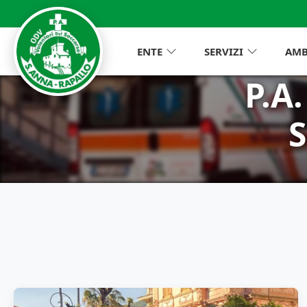
ENTE
SERVIZI
AMB
P.A
S