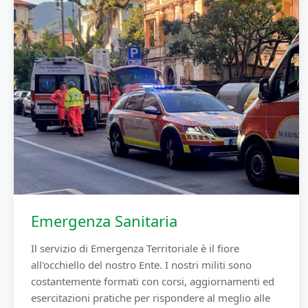
Emergenza Sanitaria
Il servizio di Emergenza Territoriale è il fiore
all'occhiello del nostro Ente. I nostri militi sono
costantemente formati con corsi, aggiornamenti ed
esercitazioni pratiche per rispondere al meglio alle