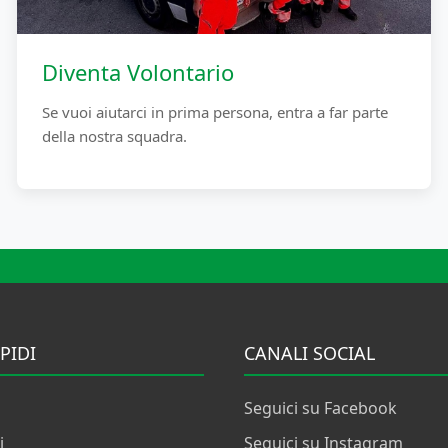
Diventa Volontario
Se vuoi aiutarci in prima persona, entra a far parte
della nostra squadra.
PIDI
CANALI SOCIAL
Seguici su Facebook
i
Seguici su Instagram