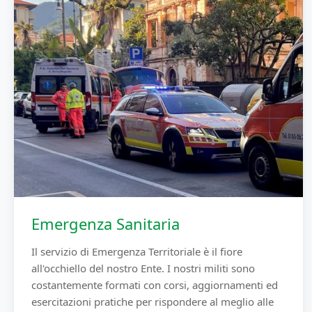
Emergenza Sanitaria
Il servizio di Emergenza Territoriale è il fiore
all'occhiello del nostro Ente. I nostri militi sono
costantemente formati con corsi, aggiornamenti ed
esercitazioni pratiche per rispondere al meglio alle