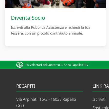
Diventa Socio
Iscriviti alla Pubblica Assistenza e richiedi la tua
tessera, con un piccolo contributo annuale.
PA Volontari del Soccorso S. Anna Rapallo ODV
RECAPITI
LINK RA
Via Arpinati, 16/3 - 16035 Rapallo
Iscriviti
(GE)
Sostienic