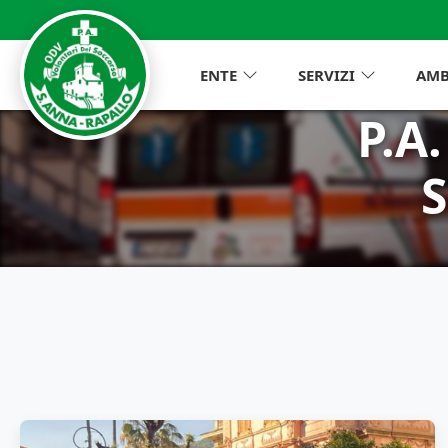
ENTE
SERVIZI
AMB
P.A
S