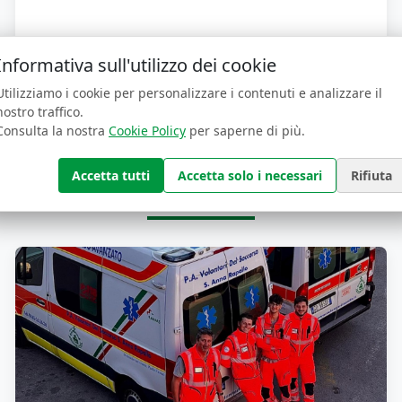
Informativa sull'utilizzo dei cookie
Utilizziamo i cookie per personalizzare i contenuti e analizzare il
nostro traffico.
Consulta la nostra
Cookie Policy
per saperne di più.
Sostienici
Accetta tutti
Accetta solo i necessari
Rifiuta