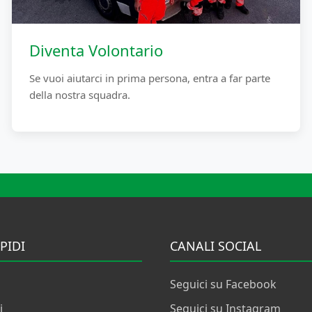
Diventa Volontario
Se vuoi aiutarci in prima persona, entra a far parte
della nostra squadra.
PIDI
CANALI SOCIAL
Seguici su Facebook
i
Seguici su Instagram